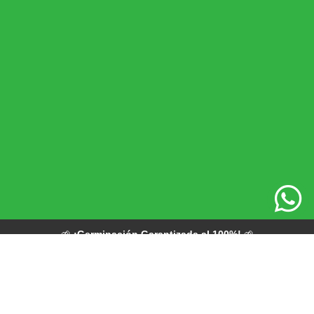

🌱
¡Germinación Garantizada al 100%!
🌱
Compra nuestras semillas premium y cultiva con confianza.
Calidad certificada, resultados asegurados.